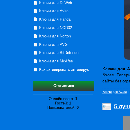
Ключи для Dr.Web
Ключи для Avira
Ключи для Panda
Ключи для NOD32
Ключи для Norton
Ключи для AVG
Ключи для BitDefender
Ключи для McAfee
Ключи для A
Как активировать антивирус
более. Тепер
сайты без огр
Статистика
Ключи для Avast
|
Онлайн всего:
1
Гостей:
1
5 луч
Пользователей:
0