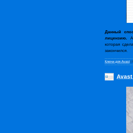
Данный спо
лицензию.
А
которая сдел
закончился.
Ключи для Avast
|
Avast