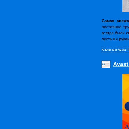
Самая свежа
постоянно тр
всегда были с
пустыми рукам
Ключи для Avast
|
Avast