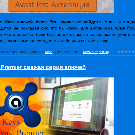
я база ключей Avast Pro, лучше не найдете.
Наша команд
удится не покладая рук, что бы ключи для антивируса Avast Pro
вежие и рабочие. Если Вы попали к нам, то наверняка не уйдёте 
и, так как именно сегодня мы добавили свежие ключи.
Просмотров:
8665
|
Добавил:
Koba
|
Дата:
24.12.2016
|
Комментарии (0)
 Premier свежая серия ключей