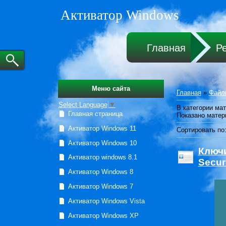
Активатор Windows
Главная
Р
Меню сайта
Главная
»
Файл
Select Language
▼
В категории ма
Главная страница
Показано матер
Активатор Windows 11
Сортировать по
Активатор Windows 10
Ключи
Активатор windows 8.1
Secur
Активатор Windows 8
Активатор Windows 7
Активатор Windows Vista
Активатор Windows XP