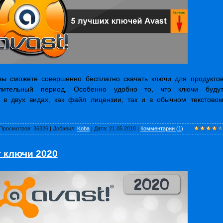
вы сможете совершенно бесплатно скачать ключи для продукто
лительный период. Особенно удобно то, что ключи буду
 в двух видах, как файл лицензии, так и в обычном текстово
Просмотров:
36326
|
Добавил:
Koba
|
Дата:
21.05.2018
|
Комментарии (1)
 ключи 2020