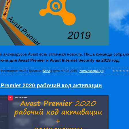
 антивирусов Avast есть отличная новость. Наша команда собрал
ючи для Avast Premier и Avast Internet Security на 2019 год
.
Просмотров:
8675
|
Добавил:
Koba
|
Дата:
07.02.2019
|
Комментарии (1)
 Premier 2020 рабочий код активации