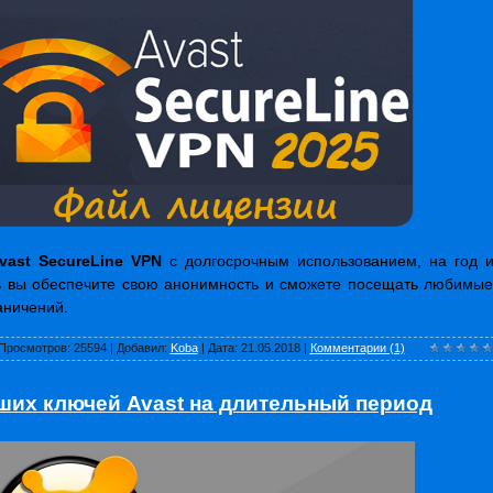
vast SecureLine VPN
с долгосрочным использованием, на год 
ь вы обеспечите свою анонимность и сможете посещать любимы
аничений.
Просмотров:
25594
|
Добавил:
Koba
|
Дата:
21.05.2018
|
Комментарии (1)
ших ключей Avast на длительный период