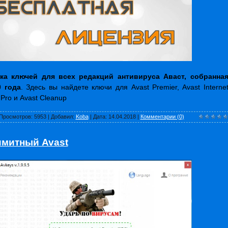
ка ключей для всех редакций антивируса Аваст, собранна
0 года
. Здесь вы найдете ключи для Avast Premier, Avast Interne
t Pro и Avast Cleanup
Просмотров:
5953
|
Добавил:
Koba
|
Дата:
14.04.2018
|
Комментарии (0)
имитный Avast