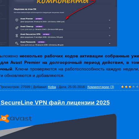
выложено
несколько рабочих кодов активации собранные уж
 для Avast Premier на долгосрочный период действия, в то
очный
. Ключи проверяются на работоспособность каждую недели
ти обновляются и добавляются.
Просмотров:
27599
|
Добавил:
Koba
|
Дата:
25.05.2018
|
Комментарии (3)
 SecureLine VPN файл лицензии 2025