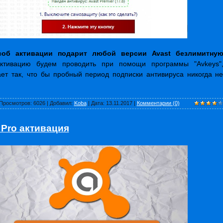
соб активации подарит любой версии Avast безлимитну
ктивацию будем проводить при помощи программы "Avkeys"
ает так, что бы пробный период подписки антивируса никогда н
Просмотров:
6026
|
Добавил:
Koba
|
Дата:
13.11.2017
|
Комментарии (0)
 Pro активация