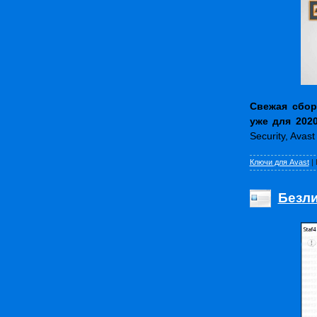
Свежая сбор
уже для 202
Security, Avas
Ключи для Avast
|
Безл