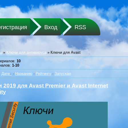
егистрация
Вход
RSS
ы
»
Ключи для антивируса
» Ключи для Avast
териалов
:
10
иалов
:
1-10
:
Дате
·
Названию
·
Рейтингу
·
Запускам
 2019 для Avast Premier и Avast Internet
ity