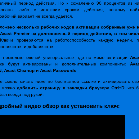
азличный период действия. Но к сожалению 90 процентов из н
рованы, либо с истекшим сроком действия, поэтому най
рабочий вариант не всегда удается.
ыложено
несколько рабочих кодов активации собранные уже 
 Avast Premier на долгосрочный период действия, в том чис
 Ключи проверяются на работоспособность каждую недели, 
бновляются и добавляются.
т несколько ключей универсальных, где по мимо активации
Ava
же будут активированы и дополнительные компоненты:
Ava
N, Avast Cleanup и Avast Passwords
те смело качать ниже по бесплатной ссылке и активировать св
же можно
добавить страницу в закладки браузера Ctrl+D
, что 
был всегда под рукой.
робный видео обзор как установить ключ: