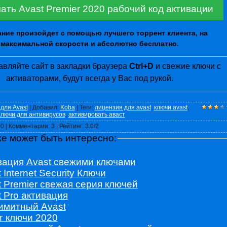
ать Avast Premier 2020 рабочий код активации
ние произойдет с помощью лучшего торрент клиента, на
максимальной скорости и абсолютно бесплатно.
авляйте сайт в закладки браузера
Ctrl+D
и свежие ключи с
активаторами, будут всегда у Вас под рукой.
для Avast
|
Добавил
:
Koba
|
Теги
:
лицензия для avast
,
ключи avast
,
лючи для антивирусов
,
активировать аваст
00
|
Комментарии
:
3
|
Рейтинг
:
3.0
/
2
же может быть интересно:
вация Avast свежими ключами
 Internet Security Ключи
t Premier свежая серия ключей
t Pro активация
имитный Avast
т ключи 2020