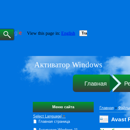
Активатор Windows
Главная
Р
Меню сайта
Главная
»
Файлы
Select Language
▼
Avast 
Главная страница
Активатор Windows 11