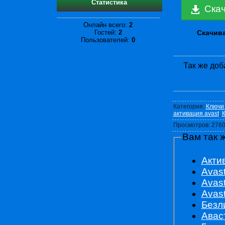
Статистика
Скач
Онлайн всего:
2
Скачива
Гостей:
2
Пользователей:
0
Так же доб
Категория
:
Ключи 
активация avast
,
К
Просмотров
:
276
Вам так 
Акти
Avast
Avas
Avas
Безл
Авас