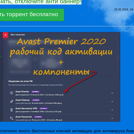
чать, отключите анти баннер!
25.05.2018, 18:
ть торрент бесплатно
статочно много бесплатных ключей активации для антивируса Ava