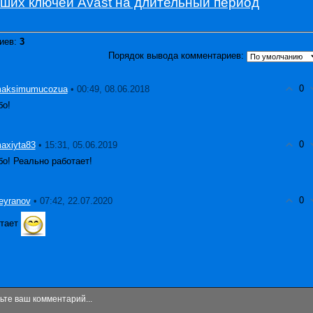
чших ключей Avast на длительный период
иев
:
3
Порядок вывода комментариев:
0
• 00:49, 08.06.2018
aksimumucozua
бо!
0
• 15:31, 05.06.2019
axiyta83
о! Реально работает!
0
• 07:42, 22.07.2020
eyranov
отает