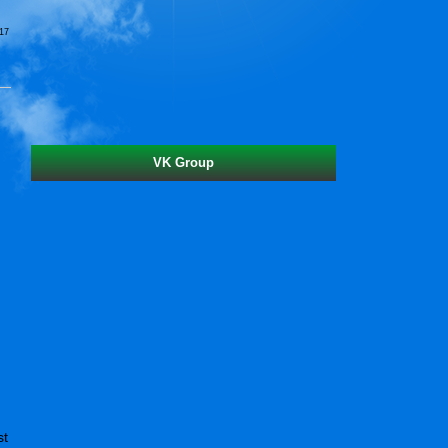
17
VK Group
st