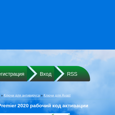
егистрация
Вход
RSS
»
Ключи для антивируса
»
Ключи для Avast
Premier 2020 рабочий код активации