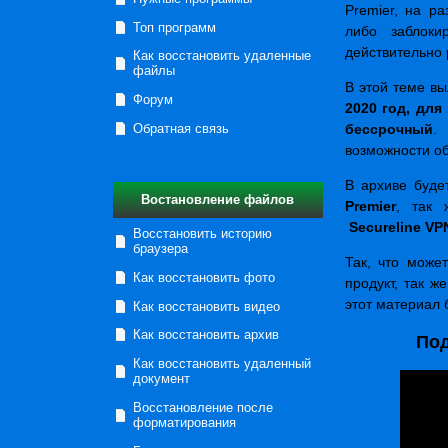
Premier, на р
Топ программ
либо заблоки
действительно 
Как восстановить удаленные
файлы
В этой теме в
Форум
2020 год, для
бессрочный
.
Обратная связь
возможности о
В архиве буде
Востановление файлов
Premier
, так 
Secureline VP
Восстановить историю
браузера
Так, что може
Как восстановить фото
продукт, так 
этот материал 
Как восстановить видео
Как восстановить архив
Под
Как восстановить удаленный
документ
Восстановление после
форматирования