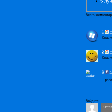
5 лу
Всего комментар
1
m
Спаси
2
m
Спасиб
3
s
+ раб
Войдите: