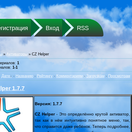
егистрация
Вход
RSS
ы
»
Активаторы
» CZ Helper
териалов
:
1
иалов
:
1-1
:
Дате
·
Названию
·
Рейтингу
·
Комментариям
·
Загрузкам
·
Просмотрам
lper 1.7.7
Версия: 1.7.7
CZ Helper
- Это определённо крутой активатор,
так как в нём интуитивно понятное меню, так,
что справится даже ребёнок. Теперь подробнее,