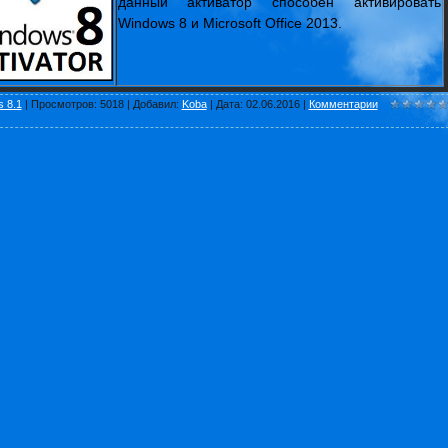
данный активатор способен активировать
Windows 8 и Microsoft Office 2013.
 8.1
|
Просмотров:
5018
|
Добавил:
Koba
|
Дата:
02.06.2016
|
Комментарии