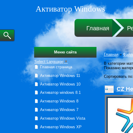
Активатор Windows
Главная
Р
Меню сайта
Главная
»
Файл
Select Language
▼
В категории ма
Главная страница
Показано матер
Активатор Windows 11
Сортировать по
Активатор Windows 10
CZ He
Активатор windows 8.1
Активатор Windows 8
Активатор Windows 7
Активатор Windows Vista
Активатор Windows XP